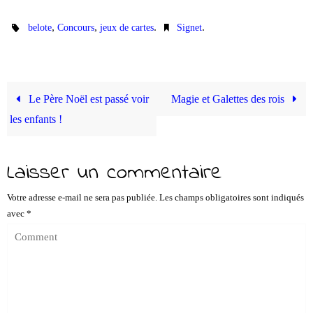
ce
wi
m
nk
ha
op
rt
bo
tte
ail
ed
ts
y
ag
,
,
.
.
belote
Concours
jeux de cartes
Signet
ok
r
In
A
Li
er
pp
nk
Le Père Noël est passé voir
Magie et Galettes des rois
les enfants !
Laisser un commentaire
Votre adresse e-mail ne sera pas publiée.
Les champs obligatoires sont indiqués
avec
*