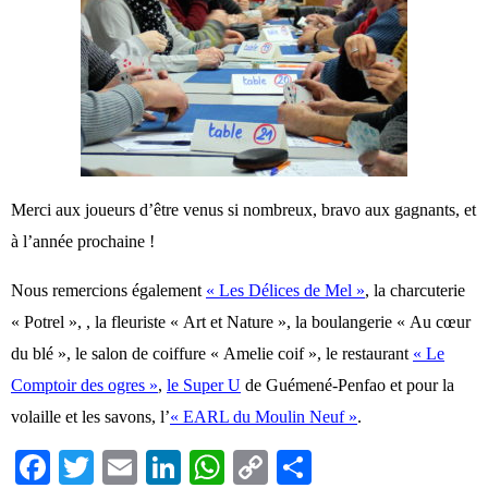
Merci aux joueurs d’être venus si nombreux, bravo aux gagnants, et
à l’année prochaine !
Nous remercions également
« Les Délices de Mel »
, la charcuterie
« Potrel », , la fleuriste « Art et Nature », la boulangerie « Au cœur
du blé », le salon de coiffure « Amelie coif », le restaurant
« Le
Comptoir des ogres »
,
le Super U
de Guémené-Penfao et pour la
volaille et les savons, l’
« EARL du Moulin Neuf »
.
Fa
T
E
Li
W
C
Pa