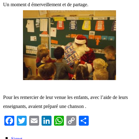
Un moment d émerveillement et de partage.
Pour les remercier de leur venue les enfants, avec l’aide de leurs
enseignants, avaient préparé une chanson .
Fa
T
E
Li
W
C
Pa
ce
wi
m
nk
ha
op
rt
.
Signet