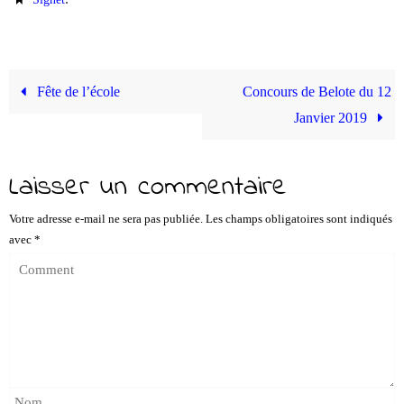
bo
tte
ail
ed
ts
y
ag
ok
r
In
A
Li
er
pp
nk
Fête de l’école
Concours de Belote du 12
Janvier 2019
Laisser un commentaire
Votre adresse e-mail ne sera pas publiée.
Les champs obligatoires sont indiqués
avec
*