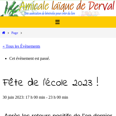
Passer
vers
le
contenu
Home
Page
« Tous les Évènements
Cet évènement est passé.
Fête de l’école 2023 !
30 juin 2023: 17 h 00 min
-
23 h 00 min
Après les retours positifs de l’an dernier