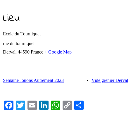
Lieu
Ecole du Tourniquet
rue du tourniquet
Derval
,
44590
France
+ Google Map
Semaine Jouons Autrement 2023
Vide grenier Derval
Fa
T
E
Li
W
C
Pa
ce
wi
m
nk
ha
op
rt
bo
tte
ail
ed
ts
y
ag