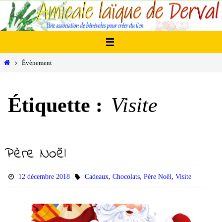
Passer
vers
le
contenu
Home
Évènement
Étiquette :
Visite
Père Noël
,
,
,
12 décembre 2018
Cadeaux
Chocolats
Père Noël
Visite