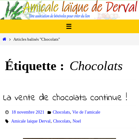
Passer
vers
le
contenu
Home
Articles balisés "Chocolats"
Étiquette :
Chocolats
La vente de chocolats continue !
,
18 novembre 2021
Chocolats
Vie de l'amicale
r
,
,
Amicale laique Derval
Chocolats
Noel