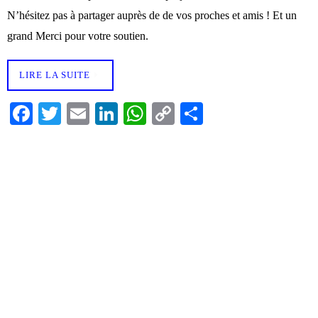
N’hésitez pas à partager auprès de de vos proches et amis ! Et un
L
grand Merci pour votre soutien.
e
P
LIRE LA SUITE
è
r
Fa
T
E
Li
W
C
Pa
e
ce
wi
m
nk
ha
op
rt
bo
tte
ail
ed
ts
y
ag
o
ok
r
In
A
Li
er
ë
pp
nk
l
p
a
s
s
e