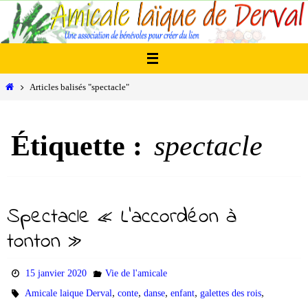
Passer
vers
le
contenu
Home
Articles balisés "spectacle"
Étiquette :
spectacle
Spectacle « L’accordéon à
tonton »
15 janvier 2020
Vie de l'amicale
,
,
,
,
,
Amicale laique Derval
conte
danse
enfant
galettes des rois