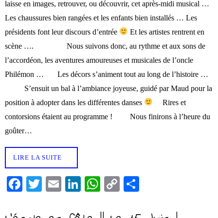
laisse en images, retrouver, ou découvrir, cet après-midi musical …
Les chaussures bien rangées et les enfants bien installés … Les
présidents font leur discours d’entrée
Et les artistes rentrent en
scène …. Nous suivons donc, au rythme et aux sons de
l’accordéon, les aventures amoureuses et musicales de l’oncle
Philémon … Les décors s’animent tout au long de l’histoire …
S’ensuit un bal à l’ambiance joyeuse, guidé par Maud pour la
position à adopter dans les différentes danses
Rires et
contorsions étaient au programme ! Nous finirons à l’heure du
goûter…
LIRE LA SUITE
Fa
T
E
Li
W
C
Pa
ce
wi
m
nk
ha
op
rt
bo
tte
ail
ed
ts
y
ag