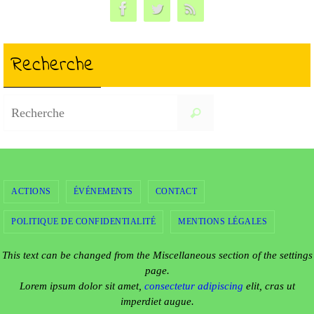
bo
tte
ail
ed
ts
y
ag
ok
r
In
A
Li
er
pp
nk
Recherche
Search
Recherche
for:
ACTIONS
ÉVÉNEMENTS
CONTACT
POLITIQUE DE CONFIDENTIALITÉ
MENTIONS LÉGALES
This text can be changed from the Miscellaneous section of the settings
page.
Lorem ipsum
dolor sit amet,
consectetur adipiscing
elit, cras ut
imperdiet augue.