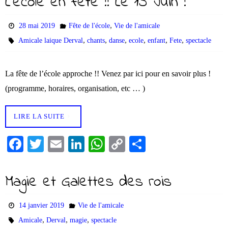
L’école en fête !! Le 15 Juin !
ok
r
In
A
Li
er
pp
nk
,
28 mai 2019
Fête de l'école
Vie de l'amicale
,
,
,
,
,
,
Amicale laique Derval
chants
danse
ecole
enfant
Fete
spectacle
La fête de l’école approche !! Venez par ici pour en savoir plus !
(programme, horaires, organisation, etc … )
LIRE LA SUITE
Fa
T
E
Li
W
C
Pa
ce
wi
m
nk
ha
op
rt
bo
tte
ail
ed
ts
y
ag
Magie et Galettes des rois
ok
r
In
A
Li
er
pp
nk
14 janvier 2019
Vie de l'amicale
,
,
,
Amicale
Derval
magie
spectacle