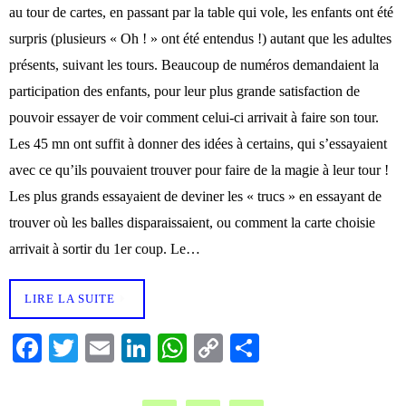
au tour de cartes, en passant par la table qui vole, les enfants ont été
surpris (plusieurs « Oh ! » ont été entendus !) autant que les adultes
présents, suivant les tours. Beaucoup de numéros demandaient la
participation des enfants, pour leur plus grande satisfaction de
pouvoir essayer de voir comment celui-ci arrivait à faire son tour.
Les 45 mn ont suffit à donner des idées à certains, qui s’essayaient
avec ce qu’ils pouvaient trouver pour faire de la magie à leur tour !
Les plus grands essayaient de deviner les « trucs » en essayant de
trouver où les balles disparaissaient, ou comment la carte choisie
arrivait à sortir du 1er coup. Le…
LIRE LA SUITE
Fa
T
E
Li
W
C
Pa
ce
wi
m
nk
ha
op
rt