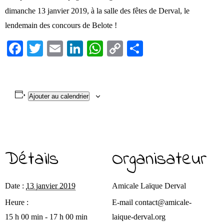
dimanche 13 janvier 2019, à la salle des fêtes de Derval, le
lendemain des concours de Belote !
Fa
T
E
Li
W
C
Pa
ce
wi
m
nk
ha
op
rt
bo
tte
ail
ed
ts
y
ag
ok
r
In
A
Li
er
Ajouter au calendrier
pp
nk
Détails
Organisateur
Date :
13 janvier 2019
Amicale Laïque Derval
Heure :
E-mail
contact@amicale-
15 h 00 min - 17 h 00 min
laique-derval.org