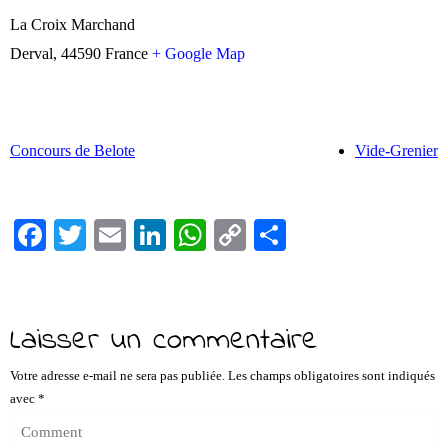
La Croix Marchand
Derval
,
44590
France
+ Google Map
Concours de Belote
Vide-Grenier
Fa
T
E
Li
W
C
Pa
ce
wi
m
nk
ha
op
rt
bo
tte
ail
ed
ts
y
ag
ok
r
In
A
Li
er
Laisser un commentaire
pp
nk
Votre adresse e-mail ne sera pas publiée.
Les champs obligatoires sont indiqués
avec
*