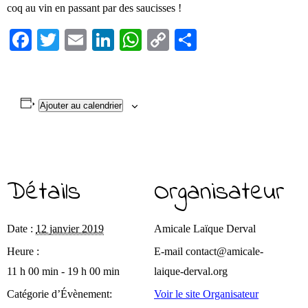
coq au vin en passant par des saucisses !
Fa
T
E
Li
W
C
Pa
ce
wi
m
nk
ha
op
rt
bo
tte
ail
ed
ts
y
ag
ok
r
In
A
Li
er
Ajouter au calendrier
pp
nk
Détails
Organisateur
Date :
12 janvier 2019
Amicale Laïque Derval
Heure :
E-mail
contact@amicale-
11 h 00 min - 19 h 00 min
laique-derval.org
Catégorie d’Évènement:
Voir le site Organisateur