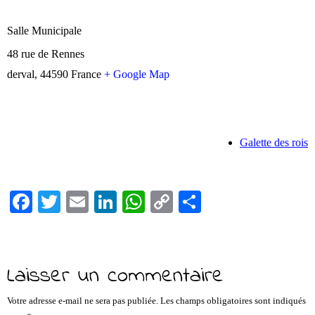
Salle Municipale
48 rue de Rennes
derval
,
44590
France
+ Google Map
Galette des rois
Fa
T
E
Li
W
C
Pa
ce
wi
m
nk
ha
op
rt
bo
tte
ail
ed
ts
y
ag
ok
r
In
A
Li
er
Laisser un commentaire
pp
nk
Votre adresse e-mail ne sera pas publiée.
Les champs obligatoires sont indiqués