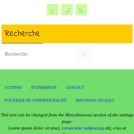
e
d
pp
nk
d
e
a
e
t
t
Recherche
v
e
.
n
u
Search
Recherche
for:
e
a
s
v
É
ACTIONS
ÉVÉNEMENTS
CONTACT
i
v
POLITIQUE DE CONFIDENTIALITÉ
MENTIONS LÉGALES
g
è
This text can be changed from the Miscellaneous section of the settings
page.
a
Lorem ipsum
dolor sit amet,
consectetur adipiscing
elit, cras ut
n