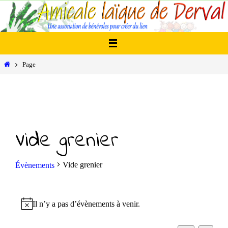
Passer
vers
le
contenu
Home
Page
Vide grenier
Vide grenier
Évènements
Évènements
Il n’y a pas d’évènements à venir.
N
o