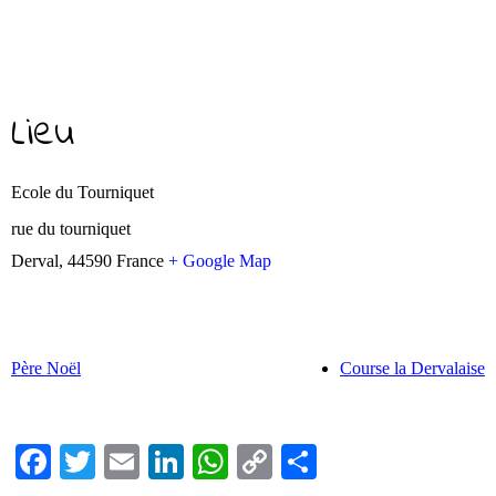
Lieu
Ecole du Tourniquet
rue du tourniquet
Derval
,
44590
France
+ Google Map
Père Noël
Course la Dervalaise
Fa
T
E
Li
W
C
Pa