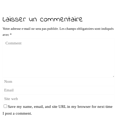
ce
wi
m
nk
ha
op
rt
bo
tte
ail
ed
ts
y
ag
ok
r
In
A
Li
er
Laisser un commentaire
pp
nk
Votre adresse e-mail ne sera pas publiée.
Les champs obligatoires sont indiqués
avec
*
Save my name, email, and site URL in my browser for next time
I post a comment.