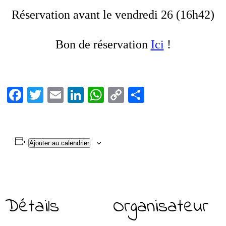
Réservation avant le vendredi 26 (16h42)
Bon de réservation
Ici
!
Fa
T
E
Li
W
C
Pa
ce
wi
m
nk
ha
op
rt
bo
tte
ail
ed
ts
y
ag
ok
r
In
A
Li
er
Ajouter au calendrier
pp
nk
Détails
Organisateur